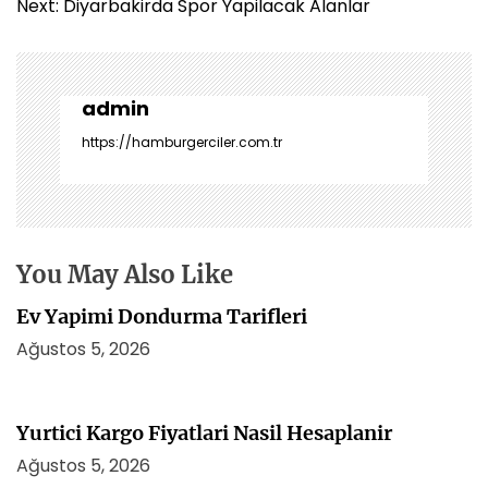
a
Next:
Diyarbakirda Spor Yapilacak Alanlar
z
ı
g
e
admin
z
https://hamburgerciler.com.tr
i
n
m
e
s
You May Also Like
i
Ev Yapimi Dondurma Tarifleri
Ağustos 5, 2026
Yurtici Kargo Fiyatlari Nasil Hesaplanir
Ağustos 5, 2026