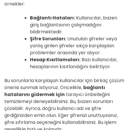
örnekler:
Bağlantı Hataları:
Kullanıcılar, bazen
giriş bağlantısının çalışmadığını
bildirmektedir.
Şifre Sorunları:
Unutulan şifreler veya
yanlış girilen şifreler sıkça karşılaşılan
problemler arasında yer alıyor.
Hesap Kısıtlamaları:
Bazı kullanıcılar,
hesaplarının kısıtlandığını belirtiyor.
Bu sorunlarla karşılaşan kullanıcılar için birkaç çözüm
önerisi sunmak istiyoruz. Öncelikle,
bağlantı
hatalarını gidermek için
tarayıcı önbelleğini
temizlemeyi deneyebilirsiniz. Bu, bazen sorunları
çözebilir. Ayrıca, doğru kullanıcı adı ve şifre
girdiğinizden emin olun. Eğer şifrenizi unuttuysanız,
şifre sıfırlama seçeneğini kullanabilirsiniz. Bu işlem
genellikle hızlı ve kolaydır.