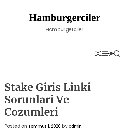
S
k
Hamburgerciler
i
p
Hamburgerciler
t
o
c
o
S
M
S
S
H
E
W
E
n
U
N
I
A
t
F
U
T
R
e
F
C
C
L
H
H
n
E
C
Stake Giris Linki
t
O
L
Sorunlari Ve
O
R
Cozumleri
M
O
D
E
Posted on
by
Temmuz 1, 2026
admin