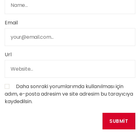
Email
Url
Daha sonraki yorumlarımda kullanılması için
adım, e-posta adresim ve site adresim bu tarayıcıya
kaydedilsin.