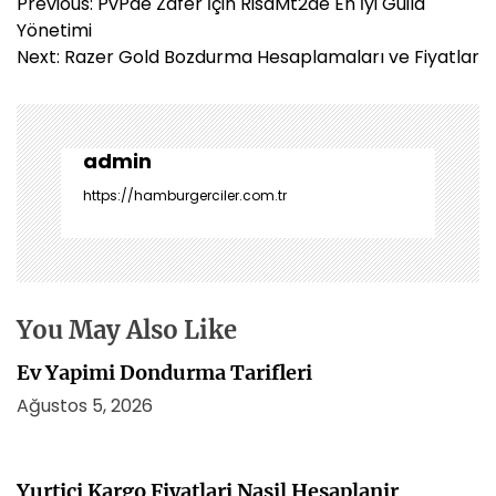
Y
Previous:
PvPde Zafer İçin RisaMt2de En İyi Guild
a
Yönetimi
z
Next:
Razer Gold Bozdurma Hesaplamaları ve Fiyatlar
ı
g
e
z
admin
i
https://hamburgerciler.com.tr
n
m
e
s
i
You May Also Like
Ev Yapimi Dondurma Tarifleri
Ağustos 5, 2026
Yurtici Kargo Fiyatlari Nasil Hesaplanir