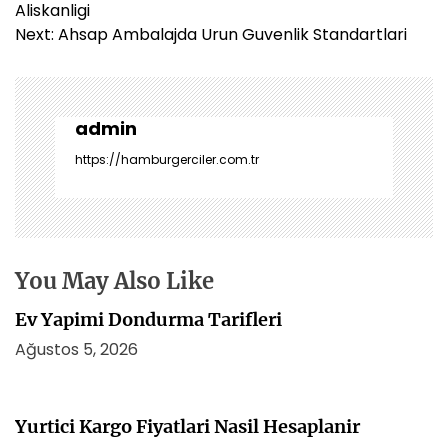
a
Aliskanligi
z
Next:
Ahsap Ambalajda Urun Guvenlik Standartlari
ı
g
e
z
admin
i
https://hamburgerciler.com.tr
n
m
e
s
i
You May Also Like
Ev Yapimi Dondurma Tarifleri
Ağustos 5, 2026
Yurtici Kargo Fiyatlari Nasil Hesaplanir