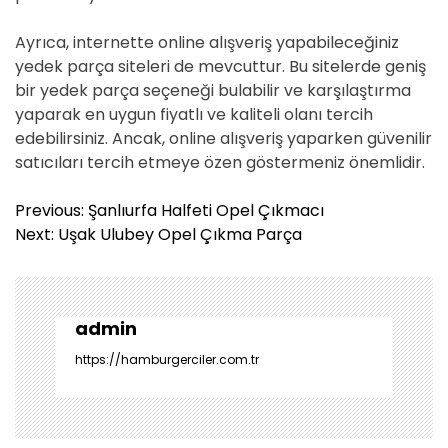
Ayrıca, internette online alışveriş yapabileceğiniz
yedek parça siteleri de mevcuttur. Bu sitelerde geniş
bir yedek parça seçeneği bulabilir ve karşılaştırma
yaparak en uygun fiyatlı ve kaliteli olanı tercih
edebilirsiniz. Ancak, online alışveriş yaparken güvenilir
satıcıları tercih etmeye özen göstermeniz önemlidir.
Y
Previous:
Şanlıurfa Halfeti Opel Çıkmacı
a
Next:
Uşak Ulubey Opel Çıkma Parça
z
ı
g
e
admin
z
https://hamburgerciler.com.tr
i
n
m