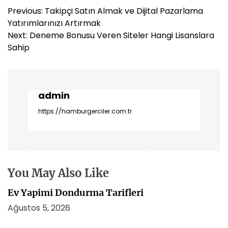
Y
Previous:
Takipçi Satın Almak ve Dijital Pazarlama
a
Yatırımlarınızı Artırmak
z
Next:
Deneme Bonusu Veren Siteler Hangi Lisanslara
ı
Sahip
g
e
z
i
admin
n
https://hamburgerciler.com.tr
m
e
s
i
You May Also Like
Ev Yapimi Dondurma Tarifleri
Ağustos 5, 2026