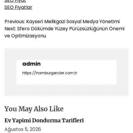
SEO Fiyat
SEO Fiyatlar
Y
Previous:
Kayseri Melikgazi Sosyal Medya Yönetimi
a
Next:
Sfero Dökümde Yüzey Pürüzsüzlüğünün Önemi
z
ve Optimizasyonu
ı
g
e
z
admin
i
https://hamburgerciler.com.tr
n
m
e
s
i
You May Also Like
Ev Yapimi Dondurma Tarifleri
Ağustos 5, 2026