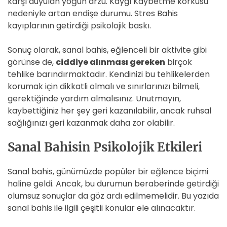
karşı duyulan yoğun arzu. Kaygı Kaybetme korkusu
nedeniyle artan endişe durumu. Stres Bahis
kayıplarının getirdiği psikolojik baskı.
Sonuç olarak, sanal bahis, eğlenceli bir aktivite gibi
görünse de,
ciddiye alınması gereken
birçok
tehlike barındırmaktadır. Kendinizi bu tehlikelerden
korumak için dikkatli olmalı ve sınırlarınızı bilmeli,
gerektiğinde yardım almalısınız. Unutmayın,
kaybettiğiniz her şey geri kazanılabilir, ancak ruhsal
sağlığınızı geri kazanmak daha zor olabilir.
Sanal Bahisin Psikolojik Etkileri
Sanal bahis, günümüzde popüler bir eğlence biçimi
haline geldi. Ancak, bu durumun beraberinde getirdiği
olumsuz sonuçlar da göz ardı edilmemelidir. Bu yazıda
sanal bahis ile ilgili çeşitli konular ele alınacaktır.