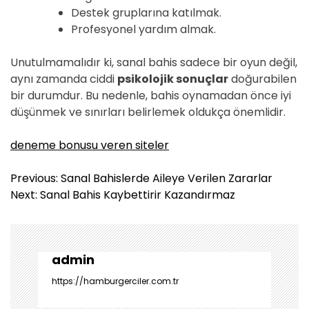
Destek gruplarına katılmak.
Profesyonel yardım almak.
Unutulmamalıdır ki, sanal bahis sadece bir oyun değil,
aynı zamanda ciddi
psikolojik sonuçlar
doğurabilen
bir durumdur. Bu nedenle, bahis oynamadan önce iyi
düşünmek ve sınırları belirlemek oldukça önemlidir.
deneme bonusu veren siteler
Y
Previous:
Sanal Bahislerde Aileye Verilen Zararlar
a
Next:
Sanal Bahis Kaybettirir Kazandırmaz
z
ı
g
e
admin
z
https://hamburgerciler.com.tr
i