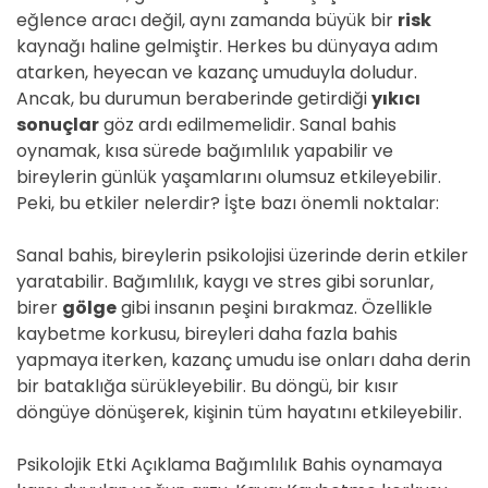
eğlence aracı değil, aynı zamanda büyük bir
risk
kaynağı haline gelmiştir. Herkes bu dünyaya adım
atarken, heyecan ve kazanç umuduyla doludur.
Ancak, bu durumun beraberinde getirdiği
yıkıcı
sonuçlar
göz ardı edilmemelidir. Sanal bahis
oynamak, kısa sürede bağımlılık yapabilir ve
bireylerin günlük yaşamlarını olumsuz etkileyebilir.
Peki, bu etkiler nelerdir? İşte bazı önemli noktalar:
Sanal bahis, bireylerin psikolojisi üzerinde derin etkiler
yaratabilir. Bağımlılık, kaygı ve stres gibi sorunlar,
birer
gölge
gibi insanın peşini bırakmaz. Özellikle
kaybetme korkusu, bireyleri daha fazla bahis
yapmaya iterken, kazanç umudu ise onları daha derin
bir bataklığa sürükleyebilir. Bu döngü, bir kısır
döngüye dönüşerek, kişinin tüm hayatını etkileyebilir.
Psikolojik Etki Açıklama Bağımlılık Bahis oynamaya