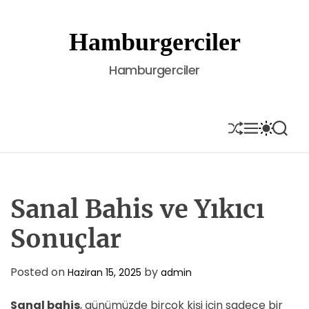
S
k
Hamburgerciler
i
p
Hamburgerciler
t
o
c
o
S
M
S
S
H
E
W
E
n
U
N
I
A
t
F
U
T
R
e
F
C
C
L
H
H
n
E
C
Sanal Bahis ve Yıkıcı
t
O
L
Sonuçlar
O
R
M
Posted on
by
Haziran 15, 2025
admin
O
D
E
Sanal bahis
, günümüzde birçok kişi için sadece bir