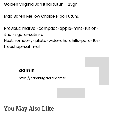
Golden Virginia Sarı ithal tütün – 25gr
Mac Baren Mellow Choice Pipo Tütünü
Y
Previous:
marvel-compact-apple-mint-fusion-
a
ithal-sigara-satin-al
z
Next:
romeo-y-julieta-wide-churchills-puro-10s-
ı
freeshop-satin-al
g
e
z
i
admin
n
https://hamburgerciler.com.tr
m
e
s
i
You May Also Like