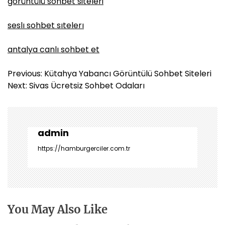
görüntülü sohbet siteleri
seslı sohbet sıtelerı
antalya canlı sohbet et
Y
Previous:
Kütahya Yabancı Görüntülü Sohbet Siteleri
a
Next:
Sivas Ücretsiz Sohbet Odaları
z
ı
g
e
admin
z
https://hamburgerciler.com.tr
i
n
m
e
s
You May Also Like
i