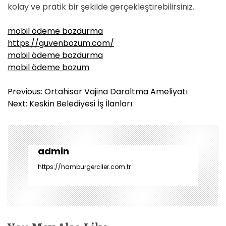
kolay ve pratik bir şekilde gerçekleştirebilirsiniz.
mobil ödeme bozdurma
https://guvenbozum.com/
mobil ödeme bozdurma
mobil ödeme bozum
Y
Previous:
Ortahisar Vajina Daraltma Ameliyatı
a
Next:
Keskin Belediyesi İş İlanları
z
ı
g
e
admin
z
https://hamburgerciler.com.tr
i
n
m
e
s