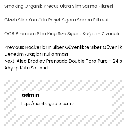
Smoking Organik Precut Ultra Slim Sarma Filtresi
Gizeh Slim Kömürlü Poşet Sigara Sarma Filtresi
OCB Premium Slim King Size Sigara Kağıdı – Zıvanalı
Y
Previous:
Hackerların Siber Güvenlikte Siber Güvenlik
a
Denetim Araçları Kullanması
z
Next:
Alec Bradley Prensado Double Toro Puro – 24’s
ı
Ahşap Kutu Satın Al
g
e
z
i
admin
n
https://hamburgerciler.com.tr
m
e
s