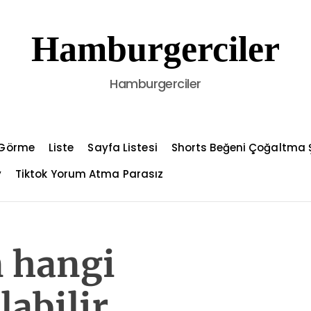
Hamburgerciler
Hamburgerciler
l Görme
Liste
Sayfa Listesi
Shorts Beğeni Çoğaltma Ş
y
Tiktok Yorum Atma Parasız
n hangi
labilir