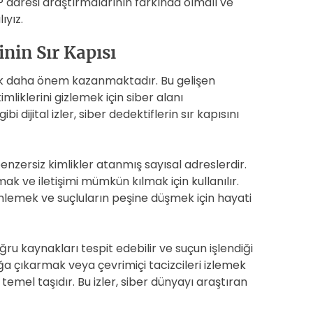
, IP adresi araştırmalarının farkında olmalı ve
ıyız.
inin Sır Kapısı
rek daha önem kazanmaktadır. Bu gelişen
imliklerini gizlemek için siber alanı
i dijital izler, siber dedektiflerin sır kapısını
enzersiz kimlikler atanmış sayısal adreslerdir.
mak ve iletişimi mümkün kılmak için kullanılır.
zümlemek ve suçluların peşine düşmek için hayati
ğru kaynakları tespit edebilir ve suçun işlendiği
açığa çıkarmak veya çevrimiçi tacizcileri izlemek
temel taşıdır. Bu izler, siber dünyayı araştıran