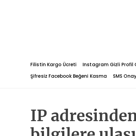
S
k
i
p
t
o
c
o
n
Filistin Kargo Ücreti
Instagram Gizli Profi
t
e
Şifresiz Facebook Beğeni Kasma
SMS Ona
n
t
IP adresinde
bilgilere ulaşı