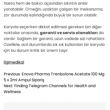
hasta hem de bakıcı açısından sıkıntılı anlar
yaratabilir. Örneğin, uzaktan çalışan bir mekanizma,
zor durumda kalındığında büyük bir sorun olabilir.
Karyola seçerken dikkat edilmesi gereken biri diğer
noktalar arasında,
garanti ve servis olanakları
da
vardır. Sağlam bir garanti, uzun vadede sizi rahatlatır.
Özellikle, acil durumlarda sık sık kullanılan bir karyola
için bu durum kritik bir önem taşır.
İlgimedikal
Y
Previous:
Enova Pharma Trenbolone Acetate 100 Mg
a
5 x 2ml Ampul Sipariş
z
Next:
Finding Telegram Channels for Health and
ı
Wellness
g
e
z