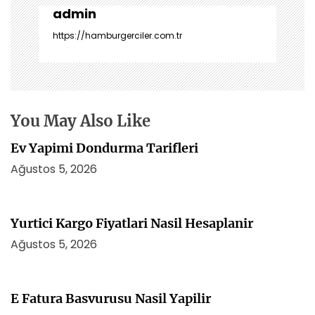
i
admin
n
https://hamburgerciler.com.tr
m
e
s
i
You May Also Like
Ev Yapimi Dondurma Tarifleri
Ağustos 5, 2026
Yurtici Kargo Fiyatlari Nasil Hesaplanir
Ağustos 5, 2026
E Fatura Basvurusu Nasil Yapilir