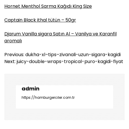
Hornet Menthol Sarma Kağıdı King Size
Captain Black ithal tütün – 50gr
Djarum Vanilla sigara Satın Al – Vanilya ve Karanfil
aromalı
Y
Previous:
dukha-xl–tips–zivanali-uzun-sigara-kagidi
a
Next:
juicy-double-wraps-tropical-puro-kagidi-fiyat
z
ı
g
e
admin
z
https://hamburgerciler.com.tr
i
n
m
e