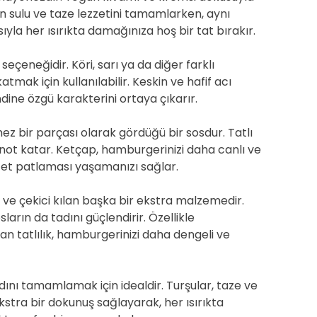
n sulu ve taze lezzetini tamamlarken, aynı
yla her ısırıkta damağınıza hoş bir tat bırakır.
seçeneğidir. Köri, sarı ya da diğer farklı
tmak için kullanılabilir. Keskin ve hafif acı
ndine özgü karakterini ortaya çıkarır.
z bir parçası olarak gördüğü bir sosdur. Tatlı
r not katar. Ketçap, hamburgerinizi daha canlı ve
zzet patlaması yaşamanızı sağlar.
 ve çekici kılan başka bir ekstra malzemedir.
ların da tadını güçlendirir. Özellikle
n tatlılık, hamburgerinizi daha dengeli ve
dını tamamlamak için idealdir. Turşular, taze ve
Ekstra bir dokunuş sağlayarak, her ısırıkta