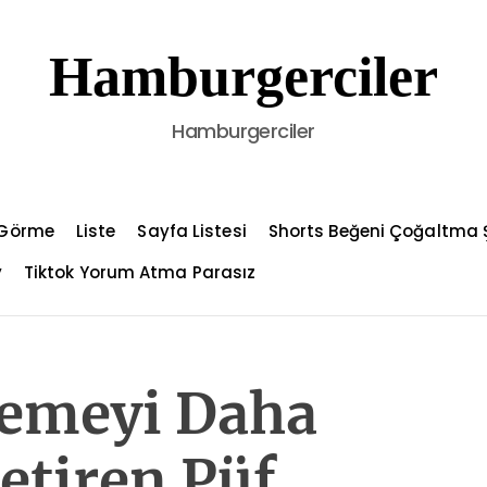
Hamburgerciler
Hamburgerciler
l Görme
Liste
Sayfa Listesi
Shorts Beğeni Çoğaltma Ş
y
Tiktok Yorum Atma Parasız
emeyi Daha
Getiren Püf