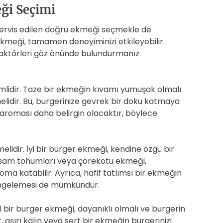
ği Seçimi
kte servis edilen doğru ekmeği seçmekle de
 ekmeği, tamamen deneyiminizi etkileyebilir.
faktörleri göz önünde bulundurmanız
emlidir. Taze bir ekmeğin kıvamı yumuşak olmalı
melidir. Bu, burgerinize gevrek bir doku katmaya
 aroması daha belirgin olacaktır, böylece
lidir. İyi bir burger ekmeği, kendine özgü bir
susam tohumları veya çörekotu ekmeği,
 aroma katabilir. Ayrıca, hafif tatlımsı bir ekmeğin
dengelemesi de mümkündür.
 bir burger ekmeği, dayanıklı olmalı ve burgerin
, aşırı kalın veya sert bir ekmeğin burgerinizi