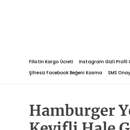
S
k
i
p
t
o
c
o
n
Filistin Kargo Ücreti
Instagram Gizli Profi
t
e
Şifresiz Facebook Beğeni Kasma
SMS Ona
n
t
Hamburger Y
Keyifli Hale 