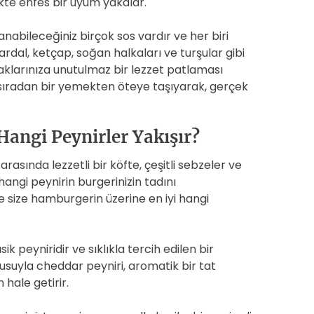
ikte enfes bir uyum yakalar.
abileceğiniz birçok sos vardır ve her biri
rdal, ketçap, soğan halkaları ve turşular gibi
aklarınıza unutulmaz bir lezzet patlaması
i sıradan bir yemekten öteye taşıyarak, gerçek
angi Peynirler Yakışır?
sında lezzetli bir köfte, çeşitli sebzeler ve
hangi peynirin burgerinizin tadını
e size hamburgerin üzerine en iyi hangi
k peyniridir ve sıklıkla tercih edilen bir
kusuyla cheddar peyniri, aromatik bir tat
hale getirir.