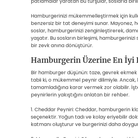
patlamalar yaratan bu turşular, soslarla birl
Hamburgerinizi mükemmelleştirmek için kullan
benzersiz bir tat deneyimi sunar. Mayonez, ha
soslar, hamburgerinizi zenginleştirerek, dam
yaşatır. Bu sosların birleşimi, hamburgeriniz
bir zevk anına dönüştürür.
Hamburgerin Üzerine En İyi H
Bir hamburger düşünün: taze, gevrek ekmek ara
tabii ki, o mükemmel peynir dilimiyle. Ancak, 
tamamladığına karar vermek zor olabilir. İşt
peynirlerin yakıştığını anlatan bir rehber.
1. Cheddar Peyniri: Cheddar, hamburgerin klasi
seçenektir. Yoğun tadı ve kolay eriyebilir do
katmanı oluşturur ve burgerinizi daha doygun 