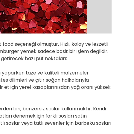
d
t
i
m
e
ood seçeneği olmuştur. Hızlı, kolay ve lezzetli
hamburger yemek sadece basit bir işlem değildir.
getirecek bazı püf noktaları:
zi yaparken taze ve kaliteli malzemeler
s dilimleri ve çıtır soğan halkalarıyla
bir et için yerel kasaplarınızdan yağ oranı yüksek
erden biri, benzersiz soslar kullanmaktır. Kendi
atları denemek için farklı sosları satın
atlı soslar veya tatlı sevenler için barbekü sosları