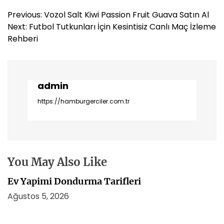
Y
Previous:
Vozol Salt Kiwi Passion Fruit Guava Satın Al
a
Next:
Futbol Tutkunları İçin Kesintisiz Canlı Maç İzleme
z
Rehberi
ı
g
e
z
admin
i
https://hamburgerciler.com.tr
n
m
e
s
i
You May Also Like
Ev Yapimi Dondurma Tarifleri
Ağustos 5, 2026