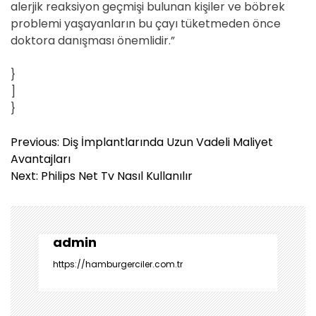
alerjik reaksiyon geçmişi bulunan kişiler ve böbrek
problemi yaşayanların bu çayı tüketmeden önce
doktora danışması önemlidir.”
}
]
}
Y
Previous:
Diş İmplantlarında Uzun Vadeli Maliyet
a
Avantajları
z
Next:
Philips Net Tv Nasıl Kullanılır
ı
g
e
z
admin
i
https://hamburgerciler.com.tr
n
m
e