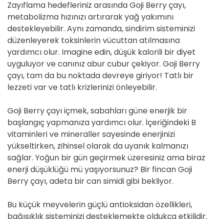
Zayıflama hedefleriniz arasında Goji Berry çayı,
metabolizma hızınızı artırarak yağ yakımını
destekleyebilir. Aynı zamanda, sindirim sisteminizi
düzenleyerek toksinlerin vücuttan atılmasına
yardımcı olur. Imagine edin, düşük kalorili bir diyet
uyguluyor ve canınız abur cubur çekiyor. Goji Berry
çayı, tam da bu noktada devreye giriyor! Tatlı bir
lezzeti var ve tatlı krizlerinizi önleyebilir.
Goji Berry çayı içmek, sabahları güne enerjik bir
başlangıç yapmanıza yardımcı olur. İçeriğindeki B
vitaminleri ve mineraller sayesinde enerjinizi
yükseltirken, zihinsel olarak da uyanık kalmanızı
sağlar. Yoğun bir gün geçirmek üzeresiniz ama biraz
enerji düşüklüğü mü yaşıyorsunuz? Bir fincan Goji
Berry çayı, adeta bir can simidi gibi bekliyor.
Bu küçük meyvelerin güçlü antioksidan özellikleri,
bağışıklık sisteminizi desteklemekte oldukça etkilidir.