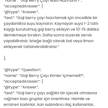
“name”: “Goji Berry Çayı Nasıl Hazırlanır?”,
“acceptedAnswer”: {
“@type”: “Answer”,
“text”: “Goji berry çayı hazırlamak için öncelikle bir
çaydanlıkta suyu kaynatın. Kaynayan suya 1-2 tatlı
kaşığı kurutulmuş goji berry ekleyin ve 10-15 dakika
demlemeye bırakın. Daha sonra süzerek servis
yapabilirsiniz. İsteğe bağlı olarak bal veya limon
ekleyerek tatlandırabilirsiniz.”
},
“@type”: “Question”,
“name”: “Goji Berry Çayı Kimler İçmemeli?”,
“acceptedAnswer”: {
“@type”: “Answer”,
“text”: “Goji berry çayı, sağlıklı bir içecek olmasına
rağmen bazı gruplar için önerilmez. Hamile ve
emziren kadınlar, kan sulandırıcı ilaç kullananlar,