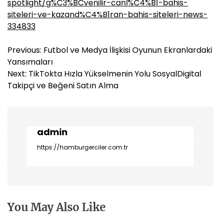
spotlight/g%C3%BCvenilir-canl%C4%B1-bahis-
siteleri-ve-kazand%C4%B1ran-bahis-siteleri-news-
334833
Y
Previous:
Futbol ve Medya İlişkisi Oyunun Ekranlardaki
a
Yansımaları
z
Next:
TikTokta Hızla Yükselmenin Yolu SosyalDigital
ı
Takipçi ve Beğeni Satın Alma
g
e
z
i
admin
n
https://hamburgerciler.com.tr
m
e
s
i
You May Also Like