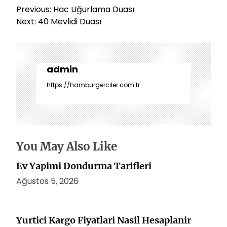
Y
Previous:
Hac Uğurlama Duası
a
Next:
40 Mevlidi Duası
z
ı
g
e
admin
z
https://hamburgerciler.com.tr
i
n
m
e
s
You May Also Like
i
Ev Yapimi Dondurma Tarifleri
Ağustos 5, 2026
Yurtici Kargo Fiyatlari Nasil Hesaplanir