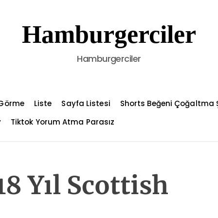
Hamburgerciler
Hamburgerciler
l Görme
Liste
Sayfa Listesi
Shorts Beğeni Çoğaltma Ş
y
Tiktok Yorum Atma Parasız
8 Yıl Scottish