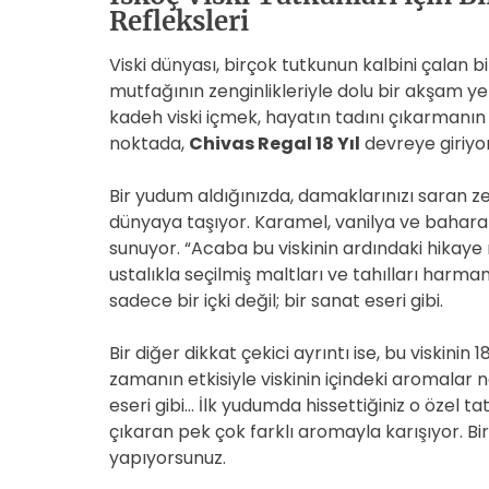
Refleksleri
Viski dünyası, birçok tutkunun kalbini çalan bi
mutfağının zenginlikleriyle dolu bir akşam y
kadeh viski içmek, hayatın tadını çıkarmanın 
noktada,
Chivas Regal 18 Yıl
devreye giriyor
Bir yudum aldığınızda, damaklarınızı saran ze
dünyaya taşıyor. Karamel, vanilya ve bahara
sunuyor. “Acaba bu viskinin ardındaki hikaye ne
ustalıkla seçilmiş maltları ve tahılları harman
sadece bir içki değil; bir sanat eseri gibi.
Bir diğer dikkat çekici ayrıntı ise, bu viskinin
zamanın etkisiyle viskinin içindeki aromalar na
eseri gibi… İlk yudumda hissettiğiniz o özel t
çıkaran pek çok farklı aromayla karışıyor. Bi
yapıyorsunuz.