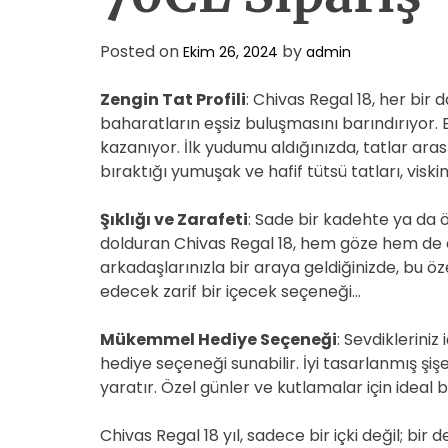
Posted on
by
Ekim 26, 2024
admin
Zengin Tat Profili
: Chivas Regal 18, her bi
baharatların eşsiz buluşmasını barındırıyor. 
kazanıyor. İlk yudumu aldığınızda, tatlar ar
bıraktığı yumuşak ve hafif tütsü tatları, viskin
Şıklığı ve Zarafeti
: Sade bir kadehte ya da 
dolduran Chivas Regal 18, hem göze hem de 
arkadaşlarınızla bir araya geldiğinizde, bu öz
edecek zarif bir içecek seçeneği…
Mükemmel Hediye Seçeneği
: Sevdikleriniz
hediye seçeneği sunabilir. İyi tasarlanmış şiş
yaratır. Özel günler ve kutlamalar için ideal bi
Chivas Regal 18 yıl, sadece bir içki değil; bi