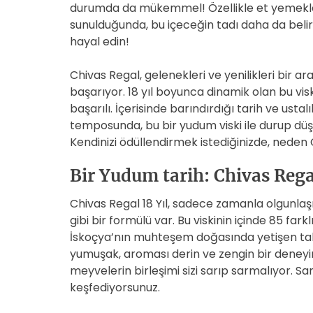
durumda da mükemmel! Özellikle et yemekleriyl
sunulduğunda, bu içeceğin tadı daha da belirg
hayal edin!
Chivas Regal, gelenekleri ve yenilikleri bir 
başarıyor. 18 yıl boyunca dinamik olan bu vis
başarılı. İçerisinde barındırdığı tarih ve usta
temposunda, bu bir yudum viski ile durup düş
Kendinizi ödüllendirmek istediğinizde, neden C
Bir Yudum tarih: Chivas Regal
Chivas Regal 18 Yıl, sadece zamanla olgunlaşmış
gibi bir formülü var. Bu viskinin içinde 85 fark
İskoçya’nın muhteşem doğasında yetişen tahıl
yumuşak, aroması derin ve zengin bir deney
meyvelerin birleşimi sizi sarıp sarmalıyor. S
keşfediyorsunuz.