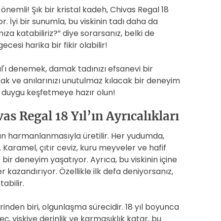
önemli! Şık bir kristal kadeh, Chivas Regal 18
or. İyi bir sunumla, bu viskinin tadı daha da
mıza katabiliriz?” diye sorarsanız, belki de
esi harika bir fikir olabilir!
Yıl'ı denemek, damak tadınızı efsanevi bir
ak ve anılarınızı unutulmaz kılacak bir deneyim
ir duygu keşfetmeye hazır olun!
as Regal 18 Yıl’ın Ayrıcalıkları
ların harmanlanmasıyla üretilir. Her yudumda,
. Karamel, çıtır ceviz, kuru meyveler ve hafif
ir deneyim yaşatıyor. Ayrıca, bu viskinin içine
 kazandırıyor. Özellikle ilk defa deniyorsanız,
abilir.
lerinden biri, olgunlaşma sürecidir. 18 yıl boyunca
reç, viskiye derinlik ve karmaşıklık katar, bu