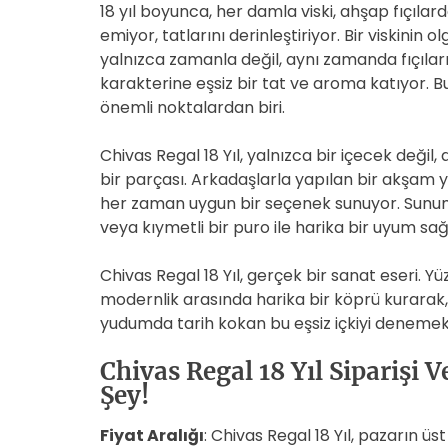
18 yıl boyunca, her damla viski, ahşap fıçılard
emiyor, tatlarını derinleştiriyor. Bir viskinin 
yalnızca zamanla değil, aynı zamanda fıçıların ö
karakterine eşsiz bir tat ve aroma katıyor. Bu
önemli noktalardan biri.
Chivas Regal 18 Yıl, yalnızca bir içecek deği
bir parçası. Arkadaşlarla yapılan bir akşam 
her zaman uygun bir seçenek sunuyor. Sunum e
veya kıymetli bir puro ile harika bir uyum sağ
Chivas Regal 18 Yıl, gerçek bir sanat eseri. Y
modernlik arasında harika bir köprü kurarak,
yudumda tarih kokan bu eşsiz içkiyi denemek
Chivas Regal 18 Yıl Siparişi 
Şey!
Fiyat Aralığı
: Chivas Regal 18 Yıl, pazarın ü