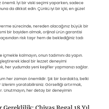
nemli. İyi bir viski seçimi yaparken, sadece
a da dikkat edin. Çünkü iyi bir içki, en güzel
ş verme sürecinde, nereden alacağınız büyük bir
mi bir bayiden almak, orijinal ürün garantisi
açısından risk taşır hem de beklediğiniz tadı
ece içmekle kalmayın, onun tadımını da yapın.
şleştirerek ideal bir lezzet deneyimi
mek, her yudumda yeni keşifler yapmanızı sağlar.
unum her zaman önemlidir. Şık bir bardakta, belki
 izlenim yaratabilirsiniz. Görselliği artırmak,
irir. Unutmayın, her detay bir deneyimin
r Gereklilik: Chivas Regal 18 Yıl