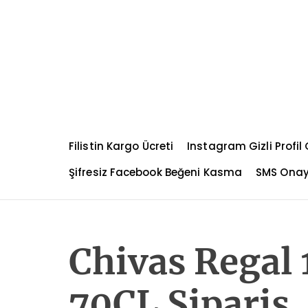
S
k
i
p
t
o
c
o
n
Filistin Kargo Ücreti
Instagram Gizli Profi
t
e
Şifresiz Facebook Beğeni Kasma
SMS Ona
n
t
Chivas Regal 1
70CL Sipariş