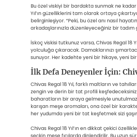
Bu özel viskiyi bir bardakta sunmak ne kadar 
Yıl’ın güzelliklerini tam olarak ortaya çıkartıy
belirginleşiyor. “Peki, bu özel anı nasıl hayatı
arkadaşlarınızla düzenleyeceğiniz bir tadım gec
İskoç viskisi tutkunuz varsa, Chivas Regal 18 
yolculuğa çıkaracak. Damaklarınızı şımartac
sunuyor. Her kadehte yeni bir hikaye, yeni b
İlk Defa Deneyenler İçin: Chiv
Chivas Regal 18 Yıl, farklı maltların ve tahıl
zengin ve derin bir tat profili keşfedeceksiniz
baharatların bir araya gelmesiyle unutulmaz b
karışan meşe aromaları, ona özel bir karakter
her yudumda yeni bir tat keşfetmek sizi şaşırt
Chivas Regal 18 Yıl’ın en dikkat çekici özellik
seçkin meşe fıçılarda dinlendirilir. Bu uzun sü