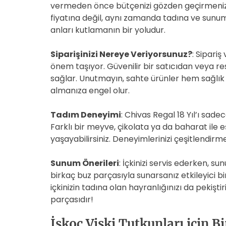
vermeden önce bütçenizi gözden geçirmeniz ö
fiyatına değil, aynı zamanda tadına ve sunumun
anları kutlamanın bir yoludur.
Siparişinizi Nereye Veriyorsunuz?
: Sipari
önem taşıyor. Güvenilir bir satıcıdan veya res
sağlar. Unutmayın, sahte ürünler hem sağlık 
almanıza engel olur.
Tadım Deneyimi
: Chivas Regal 18 Yıl’ı sad
Farklı bir meyve, çikolata ya da baharat ile e
yaşayabilirsiniz. Deneyimlerinizi çeşitlendir
Sunum Önerileri
: İçkinizi servis ederken, s
birkaç buz parçasıyla sunarsanız etkileyici bir
içkinizin tadına olan hayranlığınızı da pekişt
parçasıdır!
İskoç Viski Tutkunları için Bi