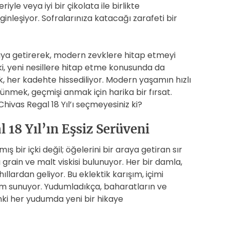
e veya iyi bir çikolata ile birlikte
inleşiyor. Sofralarınıza katacağı zarafeti bir
araya getirerek, modern zevklere hitap etmeyi
ki, yeni nesillere hitap etme konusunda da
lık, her kadehte hissediliyor. Modern yaşamın hızlı
ünmek, geçmişi anmak için harika bir fırsat.
hivas Regal 18 Yıl’ı seçmeyesiniz ki?
 18 Yıl’ın Eşsiz Serüveni
 bir içki değil; öğelerini bir araya getiran sır
lı grain ve malt viskisi bulunuyor. Her bir damla,
lardan geliyor. Bu eklektik karışım, içimi
im sunuyor. Yudumladıkça, baharatların ve
anki her yudumda yeni bir hikaye