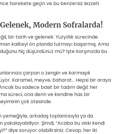
 önce harekete geçin ve bu benzersiz lezzeti
k Gelenek, Modern Sofralarda!
ğil, bir tarih ve gelenek. Yüzyıllık sürecinde
zaman kaliteyi ön planda tutmayı başarmış. Ama
lduğunu hiç düşündünüz mü? İşte karşınızda bu
urunlarınıza çarpan o zengin ve karmaşık
üyor. Karamel, meyve, baharat… Hepsi bir araya
Ancak bu sadece basit bir tadım değil; her
ma süreci, ona derin ve kendine has bir
neyiminin çok ötesinde.
kşam yemeğiyle, arkadaş toplantısıyla ya da
m yakalayabiliyor. Şimdi, “Acaba bu viski kendi
” diye soruyor olabilirsiniz. Cevap, her iki