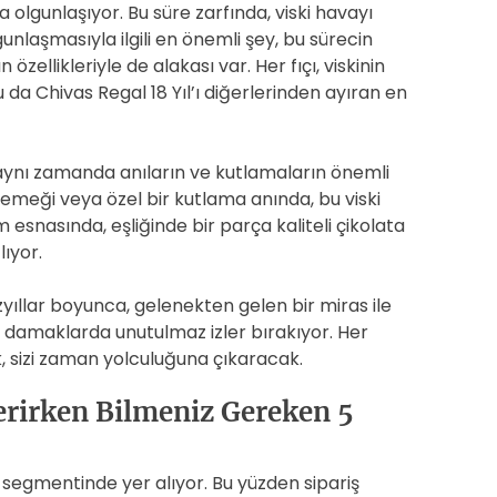
a olgunlaşıyor. Bu süre zarfında, viski havayı
olgunlaşmasıyla ilgili en önemli şey, bu sürecin
zellikleriyle de alakası var. Her fıçı, viskinin
 da Chivas Regal 18 Yıl’ı diğerlerinden ayıran en
l, aynı zamanda anıların ve kutlamaların önemli
yemeği veya özel bir kutlama anında, bu viski
snasında, eşliğinde bir parça kaliteli çikolata
lıyor.
üzyıllar boyunca, gelenekten gelen bir miras ile
 damaklarda unutulmaz izler bırakıyor. Her
, sizi zaman yolculuğuna çıkaracak.
Verirken Bilmeniz Gereken 5
st segmentinde yer alıyor. Bu yüzden sipariş