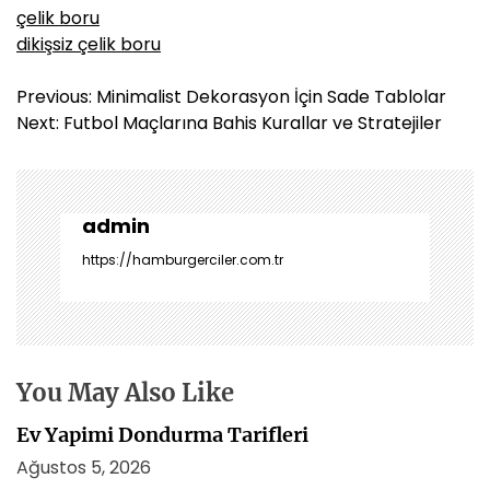
çelik boru
dikişsiz çelik boru
Y
Previous:
Minimalist Dekorasyon İçin Sade Tablolar
a
Next:
Futbol Maçlarına Bahis Kurallar ve Stratejiler
z
ı
g
e
admin
z
https://hamburgerciler.com.tr
i
n
m
e
s
You May Also Like
i
Ev Yapimi Dondurma Tarifleri
Ağustos 5, 2026