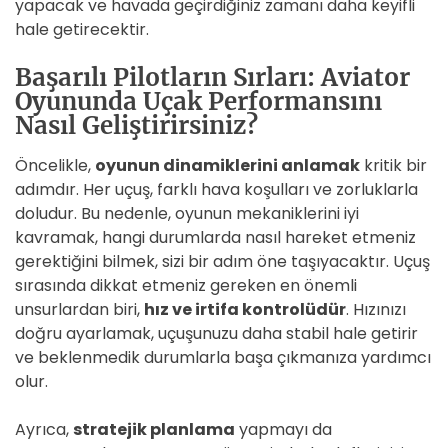
yapacak ve havada geçirdiğiniz zamanı daha keyifli
hale getirecektir.
Başarılı Pilotların Sırları: Aviator
Oyununda Uçak Performansını
Nasıl Geliştirirsiniz?
Öncelikle,
oyunun dinamiklerini anlamak
kritik bir
adımdır. Her uçuş, farklı hava koşulları ve zorluklarla
doludur. Bu nedenle, oyunun mekaniklerini iyi
kavramak, hangi durumlarda nasıl hareket etmeniz
gerektiğini bilmek, sizi bir adım öne taşıyacaktır. Uçuş
sırasında dikkat etmeniz gereken en önemli
unsurlardan biri,
hız ve irtifa kontrolüdür
. Hızınızı
doğru ayarlamak, uçuşunuzu daha stabil hale getirir
ve beklenmedik durumlarla başa çıkmanıza yardımcı
olur.
Ayrıca,
stratejik planlama
yapmayı da