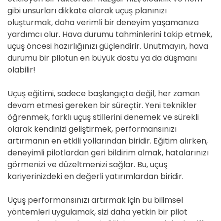
gibi unsurları dikkate alarak uçuş planınızı
oluşturmak, daha verimli bir deneyim yaşamanıza
yardımcı olur. Hava durumu tahminlerini takip etmek,
uçuş öncesi hazırlığınızı güçlendirir. Unutmayın, hava
durumu bir pilotun en büyük dostu ya da düşmanı
olabilir!
Uçuş eğitimi, sadece başlangıçta değil, her zaman
devam etmesi gereken bir süreçtir. Yeni teknikler
öğrenmek, farklı uçuş stillerini denemek ve sürekli
olarak kendinizi geliştirmek, performansınızı
artırmanın en etkili yollarından biridir. Eğitim alırken,
deneyimli pilotlardan geri bildirim almak, hatalarınızı
görmenizi ve düzeltmenizi sağlar. Bu, uçuş
kariyerinizdeki en değerli yatırımlardan biridir.
Uçuş performansınızı artırmak için bu bilimsel
yöntemleri uygulamak, sizi daha yetkin bir pilot