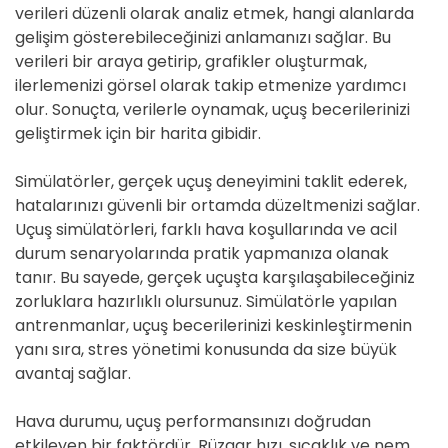
verileri düzenli olarak analiz etmek, hangi alanlarda
gelişim gösterebileceğinizi anlamanızı sağlar. Bu
verileri bir araya getirip, grafikler oluşturmak,
ilerlemenizi görsel olarak takip etmenize yardımcı
olur. Sonuçta, verilerle oynamak, uçuş becerilerinizi
geliştirmek için bir harita gibidir.
Simülatörler, gerçek uçuş deneyimini taklit ederek,
hatalarınızı güvenli bir ortamda düzeltmenizi sağlar.
Uçuş simülatörleri, farklı hava koşullarında ve acil
durum senaryolarında pratik yapmanıza olanak
tanır. Bu sayede, gerçek uçuşta karşılaşabileceğiniz
zorluklara hazırlıklı olursunuz. Simülatörle yapılan
antrenmanlar, uçuş becerilerinizi keskinleştirmenin
yanı sıra, stres yönetimi konusunda da size büyük
avantaj sağlar.
Hava durumu, uçuş performansınızı doğrudan
etkileyen bir faktördür. Rüzgar hızı, sıcaklık ve nem