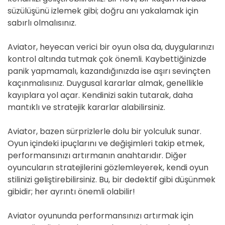
süzülüşünü izlemek gibi; doğru anı yakalamak için
sabırlı olmalısınız.
Aviator, heyecan verici bir oyun olsa da, duygularınızı
kontrol altında tutmak çok önemli. Kaybettiğinizde
panik yapmamalı, kazandığınızda ise aşırı sevinçten
kaçınmalısınız. Duygusal kararlar almak, genellikle
kayıplara yol açar. Kendinizi sakin tutarak, daha
mantıklı ve stratejik kararlar alabilirsiniz.
Aviator, bazen sürprizlerle dolu bir yolculuk sunar.
Oyun içindeki ipuçlarını ve değişimleri takip etmek,
performansınızı artırmanın anahtarıdır. Diğer
oyuncuların stratejilerini gözlemleyerek, kendi oyun
stilinizi geliştirebilirsiniz. Bu, bir dedektif gibi düşünmek
gibidir; her ayrıntı önemli olabilir!
Aviator oyununda performansınızı artırmak için