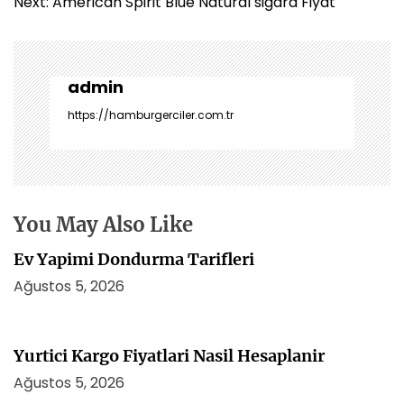
z
Next:
American Spirit Blue Natural sigara Fiyat
ı
g
e
z
admin
i
https://hamburgerciler.com.tr
n
m
e
s
i
You May Also Like
Ev Yapimi Dondurma Tarifleri
Ağustos 5, 2026
Yurtici Kargo Fiyatlari Nasil Hesaplanir
Ağustos 5, 2026