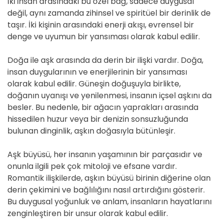
İki insan arasındaki bu özel bağ, sadece duygusal
değil, aynı zamanda zihinsel ve spiritüel bir derinlik de
taşır. İki kişinin arasındaki enerji akışı, evrensel bir
denge ve uyumun bir yansıması olarak kabul edilir.
Doğa ile aşk arasında da derin bir ilişki vardır. Doğa,
insan duygularının ve enerjilerinin bir yansıması
olarak kabul edilir. Güneşin doğuşuyla birlikte,
doğanın uyanışı ve yenilenmesi, insanın içsel aşkını da
besler. Bu nedenle, bir ağacın yaprakları arasında
hissedilen huzur veya bir denizin sonsuzluğunda
bulunan dinginlik, aşkın doğasıyla bütünleşir.
Aşk büyüsü, her insanın yaşamının bir parçasıdır ve
onunla ilgili pek çok mitoloji ve efsane vardır.
Romantik ilişkilerde, aşkın büyüsü birinin diğerine olan
derin çekimini ve bağlılığını nasıl artırdığını gösterir.
Bu duygusal yoğunluk ve anlam, insanların hayatlarını
zenginleştiren bir unsur olarak kabul edilir.