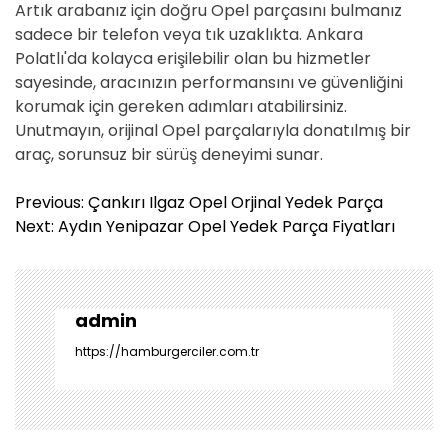
Artık arabanız için doğru Opel parçasını bulmanız
sadece bir telefon veya tık uzaklıkta. Ankara
Polatlı'da kolayca erişilebilir olan bu hizmetler
sayesinde, aracınızın performansını ve güvenliğini
korumak için gereken adımları atabilirsiniz.
Unutmayın, orijinal Opel parçalarıyla donatılmış bir
araç, sorunsuz bir sürüş deneyimi sunar.
Y
Previous:
Çankırı Ilgaz Opel Orjinal Yedek Parça
a
Next:
Aydın Yenipazar Opel Yedek Parça Fiyatları
z
ı
g
e
admin
z
https://hamburgerciler.com.tr
i
n
m
e