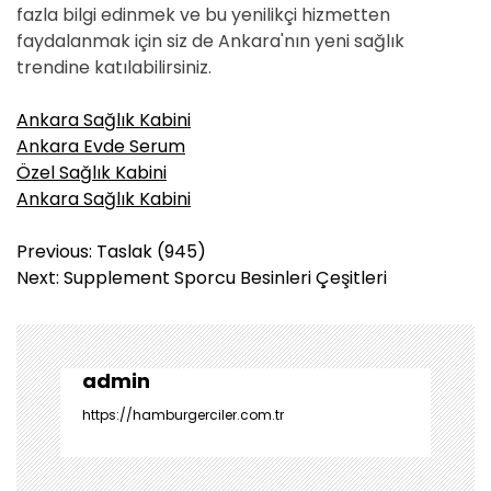
fazla bilgi edinmek ve bu yenilikçi hizmetten
faydalanmak için siz de Ankara'nın yeni sağlık
trendine katılabilirsiniz.
Ankara Sağlık Kabini
Ankara Evde Serum
Özel Sağlık Kabini
Ankara Sağlık Kabini
Y
Previous:
Taslak (945)
a
Next:
Supplement Sporcu Besinleri Çeşitleri
z
ı
g
e
admin
z
https://hamburgerciler.com.tr
i
n
m